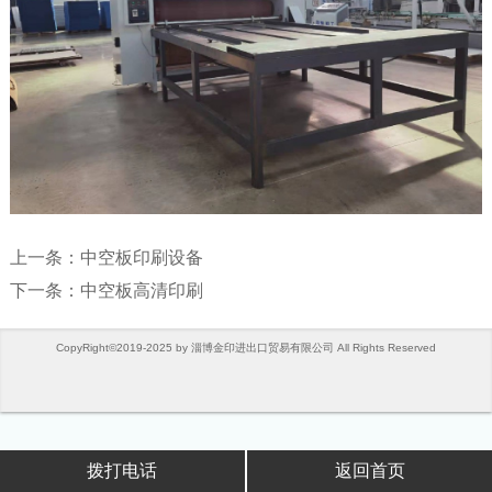
上一条：
中空板印刷设备
下一条：
中空板高清印刷
CopyRight©2019-2025 by 淄博金印进出口贸易有限公司 All Rights Reserved
拨打电话
返回首页